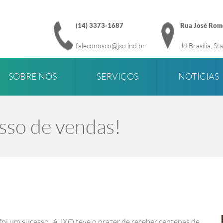
(14) 3373-1687
Rua José Rome
faleconosco@jxo.ind.br
Jd Brasília, S
SOBRE NÓS
SERVIÇOS
NOTÍCIAS
sso de vendas!
oi um sucesso! A JXO teve o prazer de receber centenas de