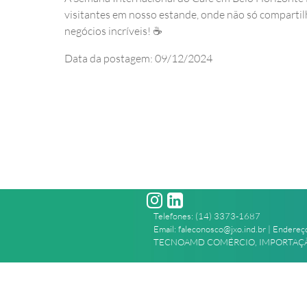
visitantes em nosso estande, onde não só comparti
negócios incríveis! ☕
Data da postagem: 09/12/2024
Telefones: (14) 3373-1687
Email: faleconosco@jxo.ind.br | Endereço
TECNOAMD COMÉRCIO, IMPORTAÇÃO