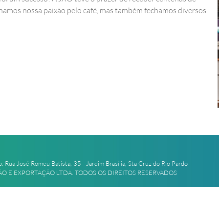
lhamos nossa paixão pelo café, mas também fechamos diversos
: Rua José Romeu Batista, 35 - Jardim Brasília, Sta Cruz do Rio Pardo
 E EXPORTAÇÃO LTDA. TODOS OS DIREITOS RESERVADOS